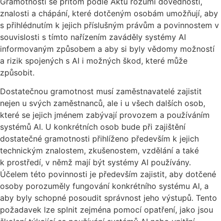
Gramotností se přitom podle Aktu rozumí dovednosti,
znalosti a chápání, které dotčeným osobám umožňují, aby
s přihlédnutím k jejich příslušným právům a povinnostem v
souvislosti s tímto nařízením zaváděly systémy AI
informovaným způsobem a aby si byly vědomy možností
a rizik spojených s AI i možných škod, které může
způsobit.
Dostatečnou gramotnost musí zaměstnavatelé zajistit
nejen u svých zaměstnanců, ale i u všech dalších osob,
které se jejich jménem zabývají provozem a používáním
systémů AI. U konkrétních osob bude při zajištění
dostatečné gramotnosti přihlíženo především k jejich
technickým znalostem, zkušenostem, vzdělání a také
k prostředí, v němž mají být systémy AI používány.
Účelem této povinnosti je především zajistit, aby dotčené
osoby porozuměly fungování konkrétního systému AI, a
aby byly schopné posoudit správnost jeho výstupů. Tento
požadavek lze splnit zejména pomocí opatření, jako jsou