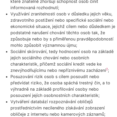
které znatelně zhoršují schopnost osob činit
informovaná rozhodnutí;
Využívání zranitelnosti osob v důsledku jejich věku,
zdravotního postižení nebo specifické sociální nebo
ekonomické situace, jejichž cílem nebo důsledkem je
podstatné narušení chování těchto osob tak, že
způsobuje nebo by s přiměřenou pravděpodobností
mohlo způsobit významnou újmu;
Sociální skórování, tedy hodnocení osob na základě
jejich sociálního chování nebo osobních
charakteristik, přičemž sociální kredit vede ke
2
znevýhodňujícímu nebo nepříznivému zacházení
;
Posuzování rizik osob s cílem posoudit nebo
předvídat riziko, že osoba spáchá trestný čin, a to
výhradně na základě profilování osoby nebo
posouzení jejích osobnostních charakteristik;
Vytváření databází rozpoznávání obličejů
prostřednictvím necíleného získávání zobrazení
obličeje z internetu nebo kamerových záznamů;