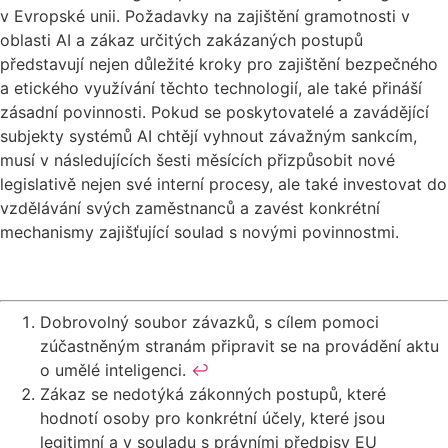
v Evropské unii. Požadavky na zajištění gramotnosti v
oblasti AI a zákaz určitých zakázaných postupů
představují nejen důležité kroky pro zajištění bezpečného
a etického využívání těchto technologií, ale také přináší
zásadní povinnosti. Pokud se poskytovatelé a zavádějící
subjekty systémů AI chtějí vyhnout závažným sankcím,
musí v následujících šesti měsících přizpůsobit nové
legislativě nejen své interní procesy, ale také investovat do
vzdělávání svých zaměstnanců a zavést konkrétní
mechanismy zajišťující soulad s novými povinnostmi.
Dobrovolný soubor závazků, s cílem pomoci
zúčastněným stranám připravit se na provádění aktu
o umělé inteligenci.
↩︎
Zákaz se nedotýká zákonných postupů, které
hodnotí osoby pro konkrétní účely, které jsou
legitimní a v souladu s právními předpisy EU