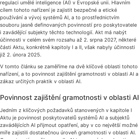
regulaci umělé inteligence (AI) v Evropské unii. Hlavním
cílem tohoto nařízení je zajistit bezpečné a etické
používání a vývoj systémů AI, a to prostřednictvím
souboru jasně definovaných povinností pro poskytovatele
i zavádějící subjekty těchto technologií. Akt má nabýt
účinnosti v celém svém rozsahu až 2. srpna 2027, některé
části Aktu, konkrétně kapitoly I a II, však nabyly účinnosti
již 2. února 2025.
V tomto článku se zaměříme na dvě klíčové oblasti tohoto
nařízení, a to povinnost zajištění gramotnosti v oblasti AI a
zákaz určitých praktik v oblasti AI.
Povinnost zajištění gramotnosti v oblasti AI
Jedním z klíčových požadavků stanovených v kapitole I
Aktu je povinnost poskytovatelů systémů AI a subjektů
zavádějících AI přijmout opatření, aby v co největší možné
míře zajistili dostatečnou úroveň gramotnosti v oblasti AI.