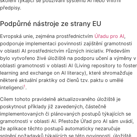
školení týkající se používání systémů AI nebo vnitřní
předpisy.
Podpůrné nástroje ze strany EU
Evropská unie, zejména prostřednictvím
Úřadu pro AI
,
podporuje implementaci povinnosti zajištění gramotnosti
v oblasti AI prostřednictvím různých iniciativ. Především
bylo vytvořeno živé úložiště na podporu učení a výměny v
oblasti gramotnosti v oblasti AI (Living repository to foster
learning and exchange on AI literacy), které shromažďuje
některé aktuální praktiky od členů tzv. paktu o umělé
1
inteligenci
.
Cílem tohoto pravidelně aktualizovaného úložiště je
poskytnout příklady již zavedených, částečně
implementovaných či plánovaných postupů týkajících se
gramotnosti v oblasti AI. Přestože Úřad pro AI sám uvádí,
že aplikace těchto postupů automaticky nezaručuje
splnění požadavků týkajících se této povinnosti, úložiště