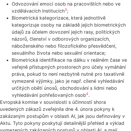
Odvozování emocí osob na pracovištích nebo ve
3
vzdělávacích institucích
;
Biometrická kategorizace, která jednotlivě
kategorizuje osoby na základě jejich biometrických
údajů za účelem dovození jejich rasy, politických
názorů, členství v odborových organizacích,
náboženského nebo filozofického přesvědčení,
sexuálního života nebo sexuální orientace;
Biometrická identifikace na dálku v reálném čase ve
veřejně přístupných prostorech pro účely vymáhání
práva, pokud to není nezbytně nutné pro taxativně
vymezené výjimky, jako je např. cílené vyhledávání
určitých obětí únosů, obchodování s lidmi nebo
4
vyhledávání pohřešovaných osob
.
Evropská komise v souvislosti s účinností shora
uvedených zákazů zveřejnila dne 4. února pokyny k
zakázaným postupům v oblasti AI, jak jsou definovány v
Aktu. Tyto pokyny poskytují detailnější přehled a výklad
vymezených zakázaných postupů v oblasti AI, a mají