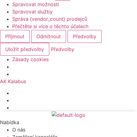
Spravovat možnosti
Spravovat služby
Správa {vendor_count} prodejců
Přečtěte si více o těchto účelech
Příjmout
Odmítnout
Předvolby
Uložit předvolby
Předvolby
Zásady cookies
AK Kalabus
+420 511 189 830
kancelar@kalabus.cz
AZ Tower, Pražákova 1008/69, 639 00 Brno
Nabídka
O nás