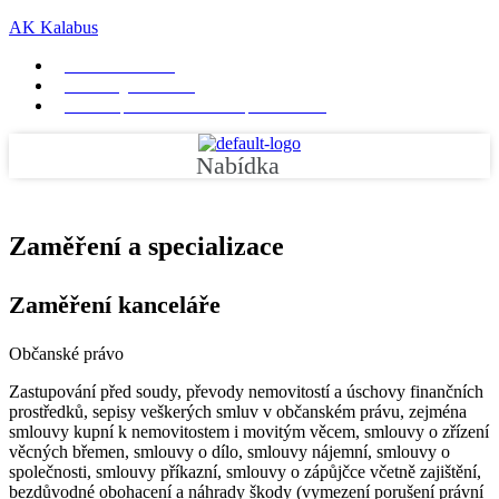
AK Kalabus
+420 511 189 830
kancelar@kalabus.cz
AZ Tower, Pražákova 1008/69, 639 00 Brno
Nabídka
Zaměření a specializace
Zaměření kanceláře
Občanské právo
Zastupování před soudy, převody nemovitostí a úschovy finančních
prostředků, sepisy veškerých smluv v občanském právu, zejména
smlouvy kupní k nemovitostem i movitým věcem, smlouvy o zřízení
věcných břemen, smlouvy o dílo, smlouvy nájemní, smlouvy o
společnosti, smlouvy příkazní, smlouvy o zápůjčce včetně zajištění,
bezdůvodné obohacení a náhrady škody (vymezení porušení právní