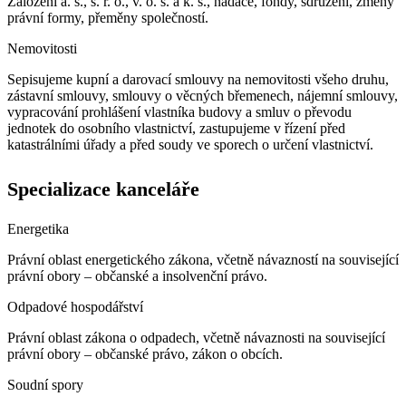
Založení a. s., s. r. o., v. o. s. a k. s., nadace, fondy, sdružení, změny
právní formy, přeměny společností.
Nemovitosti
Sepisujeme kupní a darovací smlouvy na nemovitosti všeho druhu,
zástavní smlouvy, smlouvy o věcných břemenech, nájemní smlouvy,
vypracování prohlášení vlastníka budovy a smluv o převodu
jednotek do osobního vlastnictví, zastupujeme v řízení před
katastrálními úřady a před soudy ve sporech o určení vlastnictví.
Specializace kanceláře
Energetika
Právní oblast energetického zákona, včetně návazností na související
právní obory – občanské a insolvenční právo.
Odpadové hospodářství
Právní oblast zákona o odpadech, včetně návaznosti na související
právní obory – občanské právo, zákon o obcích.
Soudní spory