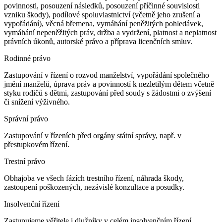
povinnosti, posouzení následků, posouzení příčinné souvislosti
vzniku škody), podílové spoluvlastnictví (včetně jeho zrušení a
vypořádání), věcná břemena, vymáhání peněžitých pohledávek,
vymáhání nepeněžitých práv, držba a vydržení, platnost a neplatnost
právních úkonů, autorské právo a příprava licenčních smluv.
Rodinné právo
Zastupování v řízení o rozvod manželství, vypořádání společného
jmění manželů, úprava práv a povinností k nezletilým dětem včetně
styku rodičů s dětmi, zastupování před soudy s žádostmi o zvýšení
či snížení výživného.
Správní právo
Zastupování v řízeních před orgány státní správy, např. v
přestupkovém řízení.
Trestní právo
Obhajoba ve všech fázích trestního řízení, náhrada škody,
zastoupení poškozených, nezávislé konzultace a posudky.
Insolvenční řízení
Zastupujeme věřitele i dlužníky v celém insolvenčním řízení,