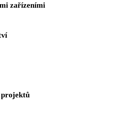
ími zařízeními
tví
 projektů