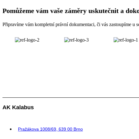
Pomůžeme vám vaše záměry uskutečnit a doko
Připravíme vám kompletní právní dokumentaci, či vás zastoupíme u s
AK Kalabus
Pražákova 1008/69, 639 00 Brno