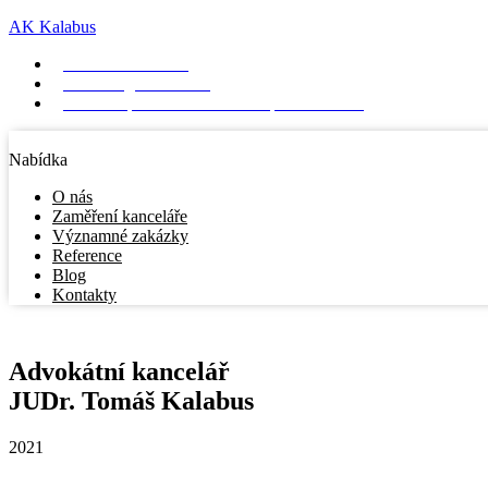
AK Kalabus
+420 511 189 830
kancelar@kalabus.cz
AZ Tower, Pražákova 1008/69, 639 00 Brno
Nabídka
O nás
Zaměření kanceláře
Významné zakázky
Reference
Blog
Kontakty
Advokátní kancelář
JUDr. Tomáš Kalabus
2021