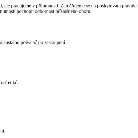
i, ale pracujeme v přítomnosti. Zaměřujeme se na poskytování právní
utností pochopit odbornost příslušného oboru.
občanského práva až po zastoupení
rostředků.
ní.