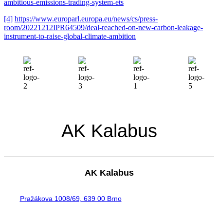
ambitious-emissions-trading-system-ets
[4]
https://www.europarl.europa.eu/news/cs/press-
room/20221212IPR64509/deal-reached-on-new-carbon-leakage-
instrument-to-raise-global-climate-ambition
AK Kalabus
AK Kalabus
Pražákova 1008/69, 639 00 Brno