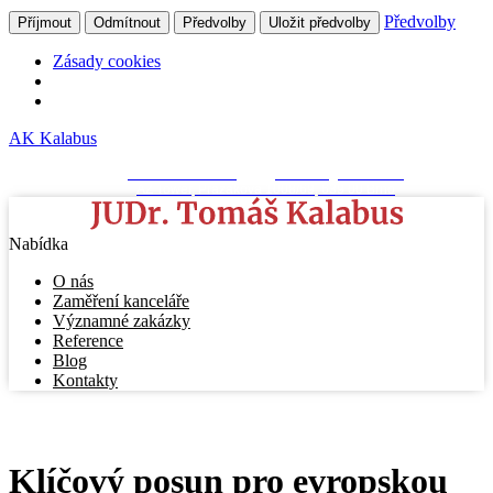
Předvolby
Příjmout
Odmítnout
Předvolby
Uložit předvolby
Zásady cookies
AK Kalabus
+420 511 189 830
kancelar@kalabus.cz
AZ Tower, Pražákova 1008/69, 639 00 Brno
Nabídka
O nás
Zaměření kanceláře
Významné zakázky
Reference
Blog
Kontakty
Klíčový posun pro evropskou