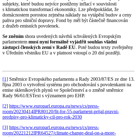
subjekty, které budou nejvíce postiženy inflací v souvislosti
s klimatickou transformací ekonomiky. Lze předpokládat, že
domácnostem porostou zejména náklady na vytápění budov a ceny
paliva pro silniční dopravy. Fond by měl být částečně financován
z dražeb emisních povolenek.
Se zněním
shora uvedených návrhů schválených Evropským
parlamentem
musí nyní formálně vyjádřit souhlas vládní
zástupci členských zemí v Radě EU
. Poté budou texty zveřejněny
v Úředním věstníku EU a v platnost vstoupí o 20 dní později.
[1]
Směrnice Evropského parlamentu a Rady 2003/87/ES ze dne 13.
října 2003 o vytvoření systému pro obchodování s povolenkami na
emise skleníkových plynů ve Společenství a o změně směrnice
Rady 96/61/ESText s významem pro EHP.
[2]
https://www.europarl.europa.eu/news/cs/press-
room/20230414IPR80120/fit-for-55-parlament-prijal-pravni-
predpisy-pro-klimaticky-cil-pro-rok-2030
[3]
https://www.europarl.europa.eu/news/cs/press-
room/20221212IPR64527/climate-change-deal-on-a-more-