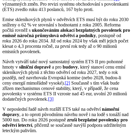
významných změn. Pro revizi systému obchodování s povolenkami
(ETS) zvedlo ruku 413 poslanců, 167 bylo proti.
Emise skleníkových plynů v odvětvích ETS musí být do roku 2030
sníženy o 62 % ve srovnání s hodnotami z roku 2005. Reforma
počítá rovněž s
ukončováním alokací bezplatných povolenek pro
emisně náročná průmyslová odvětví a podniky
, postupně od
roku 2026 do roku 2034. Již od roku 2024 by však měl jejich počet
klesat o 4,3 procenta ročně, za první rok tedy až o 90 milionů
emisních povolenek.
Návrh vytváří také nový samostatný systém ETS II pro pohonné
hmoty v
silniční dopravě
a pro
budovy
, který stanoví cenu emisí
skleníkových plynů z těchto odvětví od roku 2027, tedy o rok
později, než navrhovala Evropská komise (nebo 2028, budou-li
ceny energií mimořádně vysoké).
[2]
Současně s tím však bude
zřízen mechanismus cenové stability, který, v případě, že cena
povolenky v systému ETS II vzroste nad 45 eur, uvolní 20 milionů
dodatečných povolenek.
[3]
V neposlední řadě návrh rozšíří ETS také na odvětví
námořní
dopravy
, a to oproti původnímu návrhu nově i na lodě s tonáží nad
5000 tun. Do roku 2026 postupně
zruší bezplatné povolenky pro
odvětví letectví
, přičemž se současně navýší podpora udržitelným
leteckým palivům.