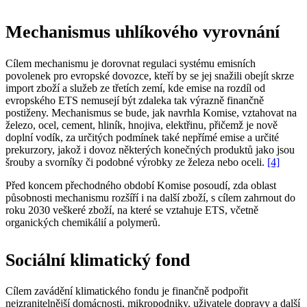
Mechanismus uhlíkového vyrovnání
Cílem mechanismu je dorovnat regulaci systému emisních
povolenek pro evropské dovozce, kteří by se jej snažili obejít skrze
import zboží a služeb ze třetích zemí, kde emise na rozdíl od
evropského ETS nemusejí být zdaleka tak výrazně finančně
postiženy. Mechanismus se bude, jak navrhla Komise, vztahovat na
železo, ocel, cement, hliník, hnojiva, elektřinu, přičemž je nově
doplní vodík, za určitých podmínek také nepřímé emise a určité
prekurzory, jakož i dovoz některých konečných produktů jako jsou
šrouby a svorníky či podobné výrobky ze železa nebo oceli.
[4]
Před koncem přechodného období Komise posoudí, zda oblast
působnosti mechanismu rozšíří i na další zboží, s cílem zahrnout do
roku 2030 veškeré zboží, na které se vztahuje ETS, včetně
organických chemikálií a polymerů.
Sociální klimatický fond
Cílem zavádění klimatického fondu je finančně podpořit
nejzranitelnější domácnosti, mikropodniky, uživatele dopravy a další