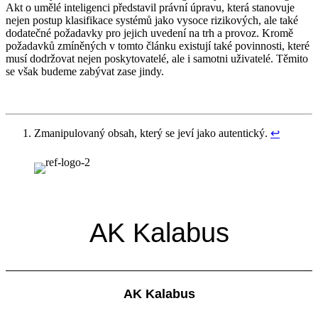
Akt o umělé inteligenci představil právní úpravu, která stanovuje
nejen postup klasifikace systémů jako vysoce rizikových, ale také
dodatečné požadavky pro jejich uvedení na trh a provoz. Kromě
požadavků zmíněných v tomto článku existují také povinnosti, které
musí dodržovat nejen poskytovatelé, ale i samotni uživatelé. Těmito
se však budeme zabývat zase jindy.
Zmanipulovaný obsah, který se jeví jako autentický.
↩︎
AK Kalabus
AK Kalabus