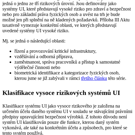
jedná o jednu ze tří rizikových úrovní. Jsou definovány jako
systémy UI, které představují vysoké riziko pro zdraví a bezpečnost
nebo pro základní práva fyzických osob a uvést na trh je bude
možné jen při splnění na ně kladených požadavků. Příloha III Aktu
taxativně vymezuje konkrétní oblasti, ve kterých představují
uvedené systémy UI vysoké riziko.
Mj. se jedná o následující oblasti:
řízení a provozování kritické infrastruktury,
vzdělávání a odborná příprava,
zaměstnanost, správa pracovníků a přístup k samostatné
výdělečné činnosti nebo
biometrická identifikace a kategorizace fyzických osob,
kterou jsme se již zabývali v rámci
třetího článku
této série.
Klasifikace vysoce rizikových systémů UI
Klasifikace systému UI jako vysoce rizikového je založena na
určeném účelu daného systému UI v souladu se stávajícími právními
předpisy upravujícími bezpečnost výrobků. Z tohoto důvodu není
systém UI klasifikován pouze dle funkce, kterou daný systém
vykonává, ale také na konkrétním účelu a způsobech, pro které se
tento systém používá.