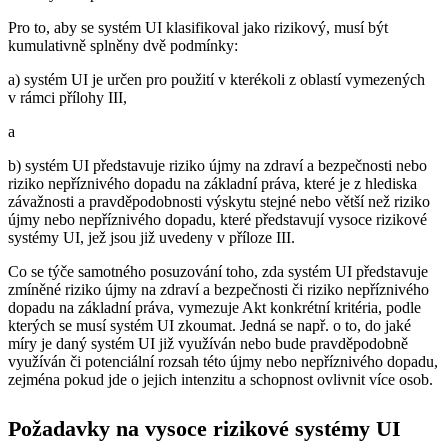
Pro to, aby se systém UI klasifikoval jako rizikový, musí být
kumulativně splněny dvě podmínky:
a) systém UI je určen pro použití v kterékoli z oblastí vymezených
v rámci přílohy III,
a
b) systém UI představuje riziko újmy na zdraví a bezpečnosti nebo
riziko nepříznivého dopadu na základní práva, které je z hlediska
závažnosti a pravděpodobnosti výskytu stejné nebo větší než riziko
újmy nebo nepříznivého dopadu, které představují vysoce rizikové
systémy UI, jež jsou již uvedeny v příloze III.
Co se týče samotného posuzování toho, zda systém UI představuje
zmíněné riziko újmy na zdraví a bezpečnosti či riziko nepříznivého
dopadu na základní práva, vymezuje Akt konkrétní kritéria, podle
kterých se musí systém UI zkoumat. Jedná se např. o to, do jaké
míry je daný systém UI již využíván nebo bude pravděpodobně
využíván či potenciální rozsah této újmy nebo nepříznivého dopadu,
zejména pokud jde o jejich intenzitu a schopnost ovlivnit více osob.
Požadavky na vysoce rizikové systémy UI