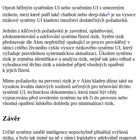
Oproti běžným systémům UI nebo systémům UI s omezeným
1
rizikem, mezi které patří také chatboti nebo deep-fake
je na vysoce
rizikové systémy UI kladeno množství dodatečných požadavků.
Jedním z klíčových požadavků je zavedení, uplatňování,
zdokumentování a udržování systému řízení rizik. Sytém rizik
představuje dle Aktu nepřetržitý opakující se proces prováděný v
rámci celého životního cyklu vysoce rizikového systému UI, který
vyžaduje pravidelnou systematickou aktualizaci. Úkolem systému
rizik je zejména identifikace a analýza rizik, stejně tak jako odhad a
vyhodnocení těchto rizik a následné přijetí vhodných opatření
k jejich řízení.
Mimo požadavky na prevenci rizik je v Aktu kladen důraz také na
vysokou kvalitu datových souborů určených pro trénování těchto
systémů UI, technickou dokumentaci, která musí být vždy
vypracována před uvedením systému na trh či do provozu nebo
vhodná opatření lidského dohledu pro minimalizaci rizik.
Závěr
Určité systémy umělé inteligence nepochybně přinášejí zvýšená
rizika, a bylo tak nutné na ně v rámci legislativy adekvátně reagovat.