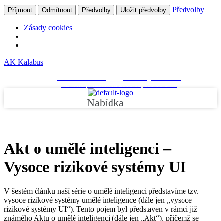
Předvolby
Příjmout
Odmítnout
Předvolby
Uložit předvolby
Zásady cookies
AK Kalabus
+420 511 189 830
kancelar@kalabus.cz
AZ Tower, Pražákova 1008/69, 639 00 Brno
Nabídka
Akt o umělé inteligenci –
Vysoce rizikové systémy UI
V šestém článku naší série o umělé inteligenci představíme tzv.
vysoce rizikové systémy umělé inteligence (dále jen „vysoce
rizikové systémy UI“). Tento pojem byl představen v rámci již
známého Aktu o umělé inteligenci (dále jen „Akt“), přičemž se